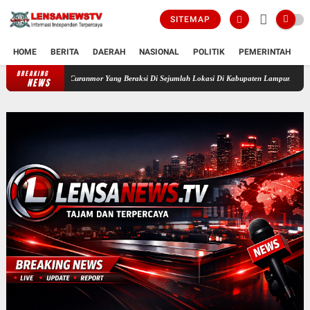
SITEMAP
HOME
BERITA
DAERAH
NASIONAL
POLITIK
PEMERINTAH
K
BREAKING
Polsek Candipuro Berhasil Membongkar Komplotan Spesialis Curanmor Yang Bera
NEWS