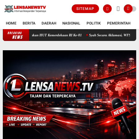
SITEMAP
HOME
BERITA
DAERAH
NASIONAL
POLITIK
PEMERINTAH
K
BREAKING
DPD KO-WAPPI Pesawaran Gelar Beragam Lomba, Meriahkan HUT Kemerdekaan
NEWS