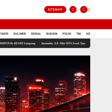
SITEMAP
ISATA
KULINER
SOSIAL
BUDAYA
POLRI
TNI
VIDIO
TI Lampung
Aminudin, S.P. Nilai WFS Sosok Tepat Pimpin Karang Taruna Lampung: Pe