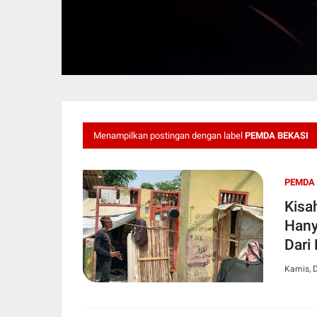
Menampilkan postingan dengan label
PEMDA BEKASI
PEMDA 
Kisa
Hany
Dari
Kamis, 