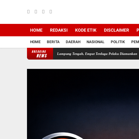
HOME
REDAKSI
KODE ETIK
DISCLAIMER
P
HOME
BERITA
DAERAH
NASIONAL
POLITIK
PEM
BREAKING
redaran Narkoba di Lampung Tengah, Empat Terduga Pelaku Diamankan
Sejumlah Pro
NEWS