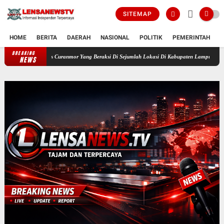
SITEMAP
HOME
BERITA
DAERAH
NASIONAL
POLITIK
PEMERINTAH
K
BREAKING
alis Curanmor Yang Beraksi Di Sejumlah Lokasi Di Kabupaten Lampung Selatan
Warga D
NEWS