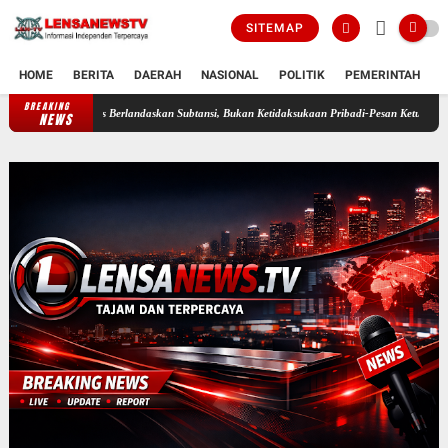
SITEMAP
HOME
BERITA
DAERAH
NASIONAL
POLITIK
PEMERINTAH
K
BREAKING
Harus Berlandaskan Subtansi, Bukan Ketidaksukaan Pribadi-Pesan Ketua Katar Lamsel
Pro
NEWS