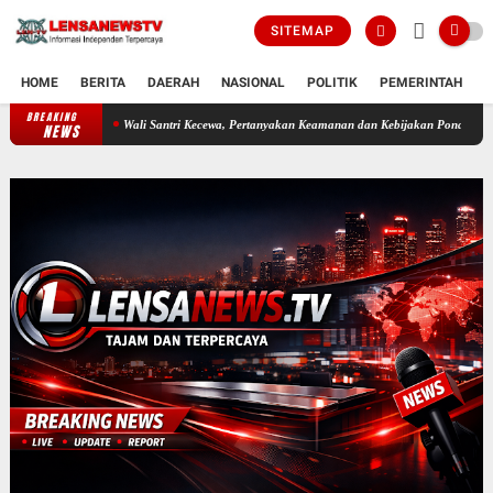
SITEMAP
HOME
BERITA
DAERAH
NASIONAL
POLITIK
PEMERINTAH
K
BREAKING
Wali Santri Kecewa, Pertanyakan Keamanan dan Kebijakan Pondok Pesantren Darul Fa
NEWS