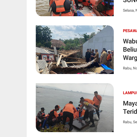
Selasa,
PESAW
Wabu
Beli
Warg
Rabu, N
LAMPU
Maya
Terid
Rabu, S