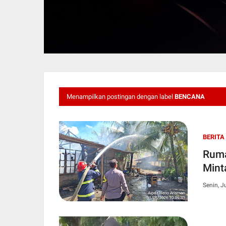
Menampilkan postingan dengan label
BENCANA
BERITA
Ruma
Mint
Senin, J