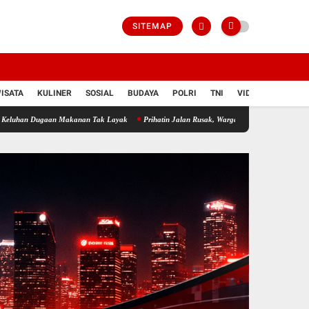
SITEMAP
ISATA
KULINER
SOSIAL
BUDAYA
POLRI
TNI
VIDIO
anan Tak Layak
Prihatin Jalan Rusak, Warga Lingkungan 8 Kotabumi Udik Gotong Roy