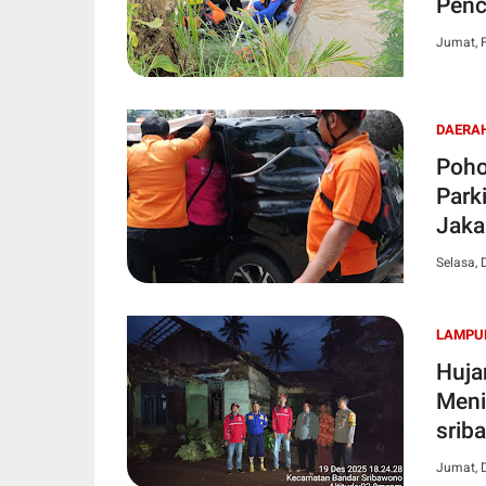
Penc
Jumat, F
DAERA
​Poh
Park
Jakar
Selasa,
LAMPU
Huja
Meni
srib
Jumat, 