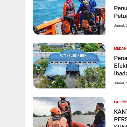
Penu
Petu
Jumat, 
MEDAN
Pena
Efek
Ibad
Jumat, 
PALEM
KAN
PERS
SUN