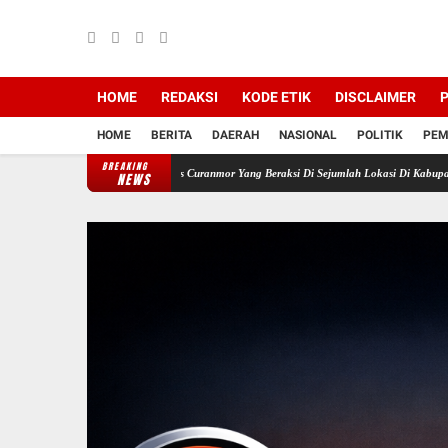
HOME
REDAKSI
KODE ETIK
DISCLAIMER
P
HOME
BERITA
DAERAH
NASIONAL
POLITIK
PEM
BREAKING
lotan Spesialis Curanmor Yang Beraksi Di Sejumlah Lokasi Di Kabupaten Lampung Selatan
NEWS