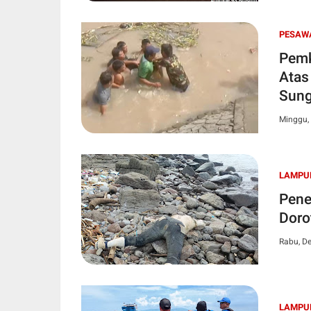
PESAW
Pemk
Atas
Sung
Minggu,
LAMPU
Pene
Doro
Rabu, D
LAMPU