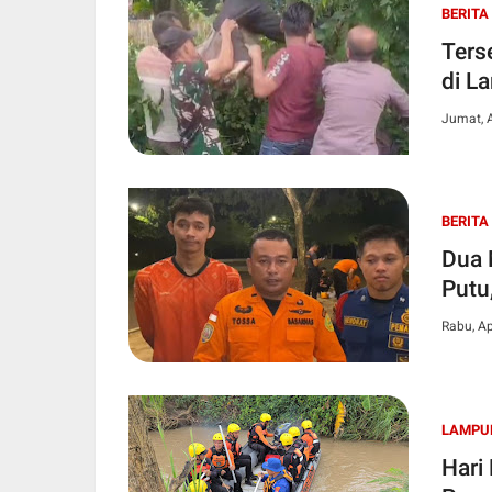
BERITA
Ters
di L
Jumat, A
BERITA
Dua 
Putu
Rabu, Ap
LAMPU
Hari