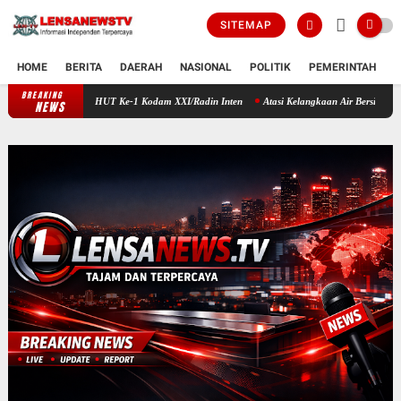
SITEMAP
HOME
BERITA
DAERAH
NASIONAL
POLITIK
PEMERINTAH
K
BREAKING
hatan HUT Ke-1 Kodam XXI/Radin Inten
Atasi Kelangkaan Air Bersih, Babinsa Peltu S
NEWS