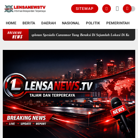
SITEMAP
HOME
BERITA
DAERAH
NASIONAL
POLITIK
PEMERINTAH
K
BREAKING
 Komplotan Spesialis Curanmor Yang Beraksi Di Sejumlah Lokasi Di Kabupaten Lampung Sel
NEWS