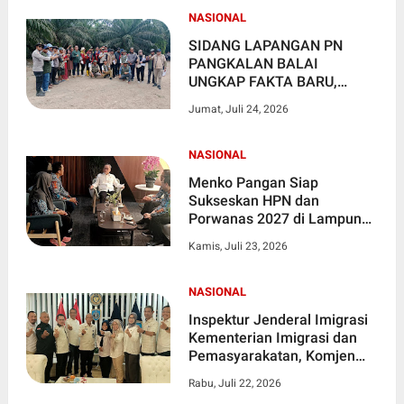
NASIONAL
SIDANG LAPANGAN PN
PANGKALAN BALAI
UNGKAP FAKTA BARU,
PENGGUGAT TUNJUKKAN
Jumat, Juli 24, 2026
TITIK KOORDINAT TANAH
YANG DIKLAIM MILIK
MASYARAKAT
NASIONAL
Menko Pangan Siap
Sukseskan HPN dan
Porwanas 2027 di Lampung,
Pastikan Hadiri Kick-off
Kamis, Juli 23, 2026
NASIONAL
Inspektur Jenderal Imigrasi
Kementerian Imigrasi dan
Pemasyarakatan, Komjen
Pol. Rudi Setiawan
Rabu, Juli 22, 2026
Memberikan Dukungan HPN