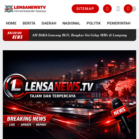
SITEMAP
HOME
BERITA
DAERAH
NASIONAL
POLITIK
PEMERINTAH
K
BREAKING
LAM BAKA Guncang BGN, Bongkar Sisi Gelap MBG di Lampung
Bukan Sekadar Hajat 
NEWS