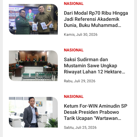
NASIONAL
Dari Modal Rp70 Ribu Hingga
Jadi Referensi Akademik
Dunia, Buku Muhammad
Ja'far Hasibuan Diresmikan
Kamis, Juli 30, 2026
di UI
NASIONAL
Saksi Sudirman dan
Mustamin Sawe Ungkap
Riwayat Lahan 12 Hektare
dalam Sidang PMH di PN
Rabu, Juli 29, 2026
Pangkalan Balai
NASIONAL
Ketum For-WIN Aminudin SP
Desak Presiden Prabowo
Tarik Ucapan "Wartawan
Londo Ireng", Ingatkan
Sabtu, Juli 25, 2026
Pejabat Pahami Tugas Pers