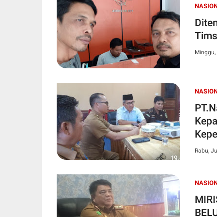
NASIO
Dite
Tims
Minggu, 
NASIO
PT.N
Kepa
Kepe
Rabu, Ju
NASION
MIRI
BEL