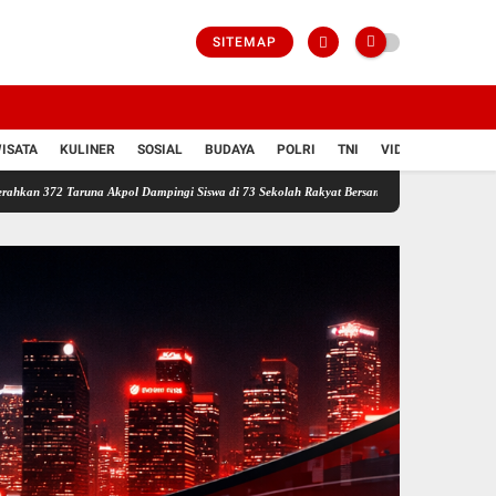
SITEMAP
ISATA
KULINER
SOSIAL
BUDAYA
POLRI
TNI
VIDIO
 Akpol Dampingi Siswa di 73 Sekolah Rakyat Bersama Taruna Akademi TNI
Lomba Lari 