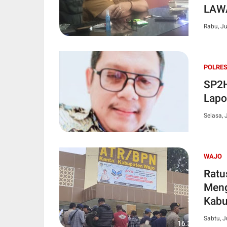
LAW
Rabu, Ju
POLRE
SP2H
Lapo
Selasa, 
WAJO
Ratu
Meng
Kabu
Sabtu, J