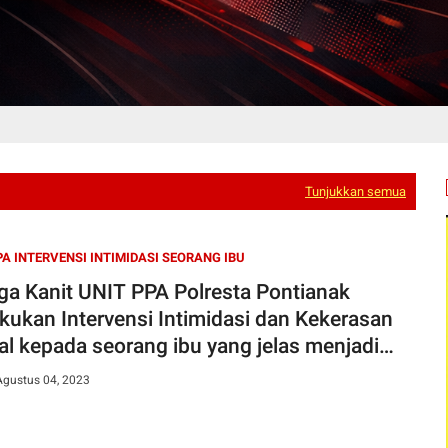
Tunjukkan semua
PA INTERVENSI INTIMIDASI SEORANG IBU
ga Kanit UNIT PPA Polresta Pontianak
kukan Intervensi Intimidasi dan Kekerasan
al kepada seorang ibu yang jelas menjadi
an dan saksi
Agustus 04, 2023