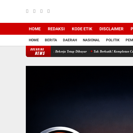
HOME
REDAKSI
KODE ETIK
DISCLAIMER
P
HOME
BERITA
DAERAH
NASIONAL
POLITIK
PEM
BREAKING
nodadi KSB Tidak Bekerja Tetap Dibayar
Tak Berkutik! Komplotan Curanmor Residivis D
NEWS