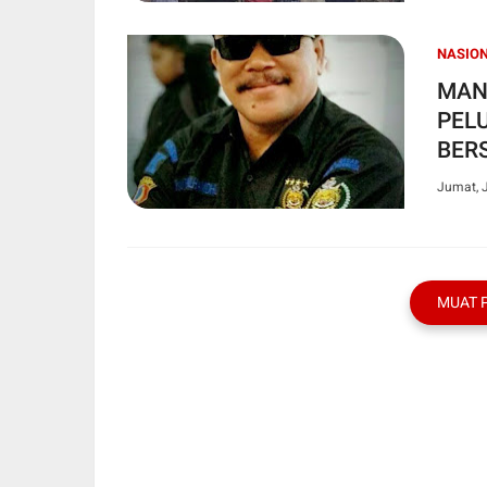
NASIO
MAN
PEL
BER
Jumat, J
MUAT 