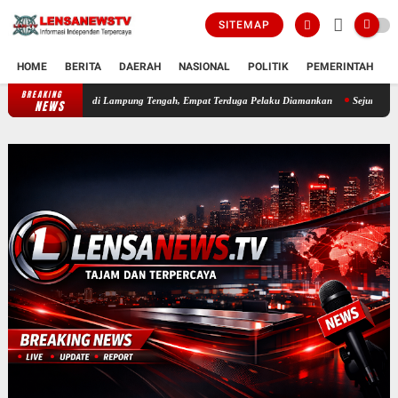
SITEMAP
HOME
BERITA
DAERAH
NASIONAL
POLITIK
PEMERINTAH
K
BREAKING
Polda Lampung Berhasil Ungkap Dugaan Peredaran Narkoba di Lampung Teng
NEWS