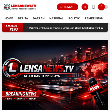
SITEMAP
HOME
BERITA
DAERAH
NASIONAL
POLITIK
PEMERINTAH
K
BREAKING
Danrem 043/Gatam Hadiri Ziarah Dan Bakti Kesehatan HUT Ke-1 Kodam XXI/Radin I
NEWS