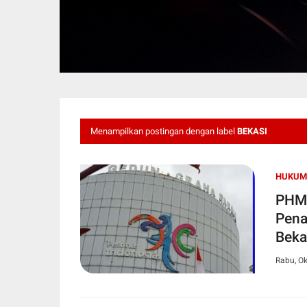
Menampilkan postingan dengan label
BEKASI
HUKUM
PHMI
Pena
Beka
Rabu, Ok