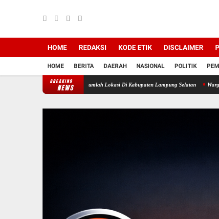
HOME
REDAKSI
KODE ETIK
DISCLAIMER
P
HOME
BERITA
DAERAH
NASIONAL
POLITIK
PEM
BREAKING
 Yang Beraksi Di Sejumlah Lokasi Di Kabupaten Lampung Selatan
Warga Desak Penutupa
NEWS