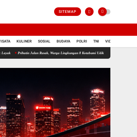
SITEMAP
ISATA
KULINER
SOSIAL
BUDAYA
POLRI
TNI
VIDIO
tin Jalan Rusak, Warga Lingkungan 8 Kotabumi Udik Gotong Royong Tambal Jalan Berluban